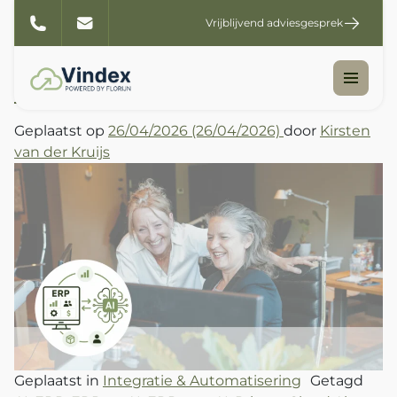
Tag:
AI
Vrijblijvend adviesgesprek
Wat er gebeurt als Vindex je
ERP ‘begrijpt’?
Geplaatst op
26/04/2026
(26/04/2026)
door
Kirsten
van der Kruijs
Geplaatst in
Integratie & Automatisering
Getagd