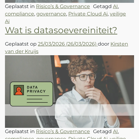
Geplaatst in
Risico’s & Governance
Getagd
AI
,
compliance
,
governance
,
Private Cloud Ai
,
veilige
Ai
Wat is datasoevereiniteit?
Geplaatst op
25/03/2026
(26/03/2026)
door
Kirsten
van der Kruijs
Geplaatst in
Risico’s & Governance
Getagd
AI
,
compliance
,
governance
,
Private Cloud Ai
,
veilige