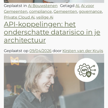
Geplaatst in
Ai Bouwstenen
Getagd
AI
,
Ai voor
Gemeenten
,
compliance
,
Gemeenten
,
governance
,
Private Cloud Ai
,
veilige Ai
API‑koppelingen: het
onderschatte datarisico in je
architectuur
Geplaatst op
09/04/2026
door
Kirsten van der Kruijs