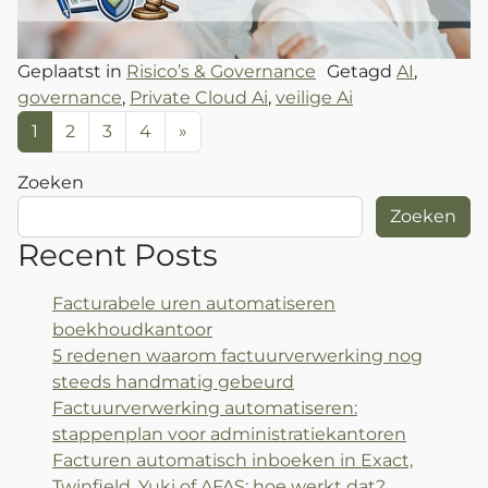
Geplaatst in
Risico’s & Governance
Getagd
AI
,
governance
,
Private Cloud Ai
,
veilige Ai
Berichten navigatie
1
2
3
4
»
Zoeken
Zoeken
Recent Posts
Facturabele uren automatiseren
boekhoudkantoor
5 redenen waarom factuurverwerking nog
steeds handmatig gebeurd
Factuurverwerking automatiseren:
stappenplan voor administratiekantoren
Facturen automatisch inboeken in Exact,
Twinfield, Yuki of AFAS: hoe werkt dat?