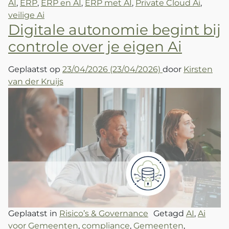
AI
,
ERP
,
ERP en AI
,
ERP met AI
,
Private Cloud Ai
,
veilige Ai
Digitale autonomie begint bij
controle over je eigen Ai
Geplaatst op
23/04/2026
(23/04/2026)
door
Kirsten
van der Kruijs
Geplaatst in
Risico’s & Governance
Getagd
AI
,
Ai
voor Gemeenten
,
compliance
,
Gemeenten
,