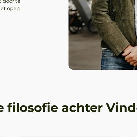
t door te
met open
 filosofie achter Vin