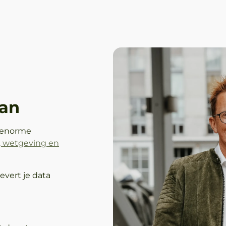
aan
 enorme
y, wetgeving en
evert je data