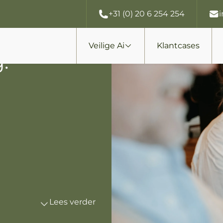
+31 (0) 20 6 254 254
Veilige Ai
Klantcases
g.
Lees verder