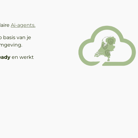
aire
Ai-agents.
 basis van je
omgeving.
eady
en werkt