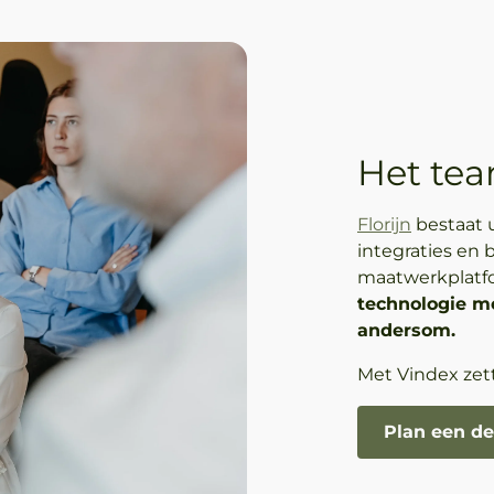
Het tea
Florijn
bestaat u
integraties en 
maatwerkplatfor
technologie mo
andersom.
Met Vindex zett
Plan een d