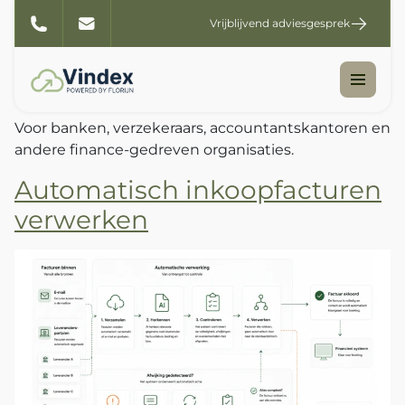
Klantcase categorie:
Vrijblijvend adviesgesprek
Financiële
Dienstverlening
Voor banken, verzekeraars, accountantskantoren en
andere finance-gedreven organisaties.
Automatisch inkoopfacturen
verwerken