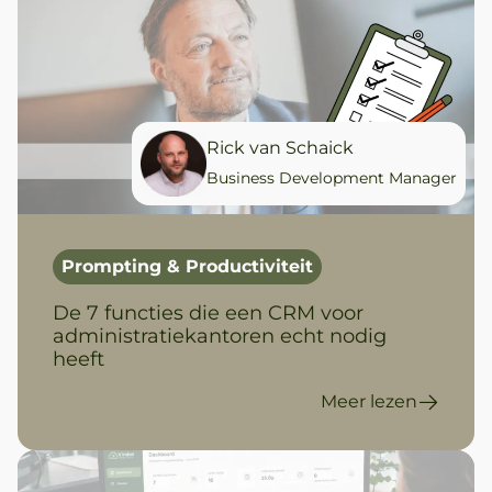
Rick van Schaick
Business Development Manager
Prompting & Productiviteit
De 7 functies die een CRM voor
administratiekantoren echt nodig
heeft
Meer lezen