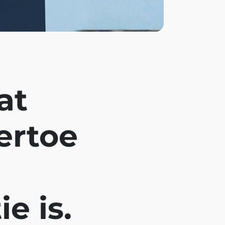
at
ertoe
e is.