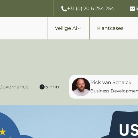
+31 (0) 20 6 254 254
Veilige Ai
Klantcases
Rick van Schaick
& Governance
5 min
Business Developmen