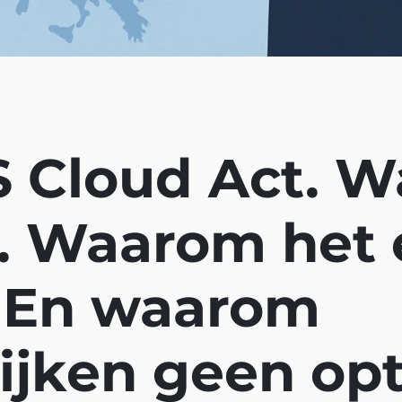
 Cloud Act. W
s. Waarom het 
. En waarom
jken geen opti