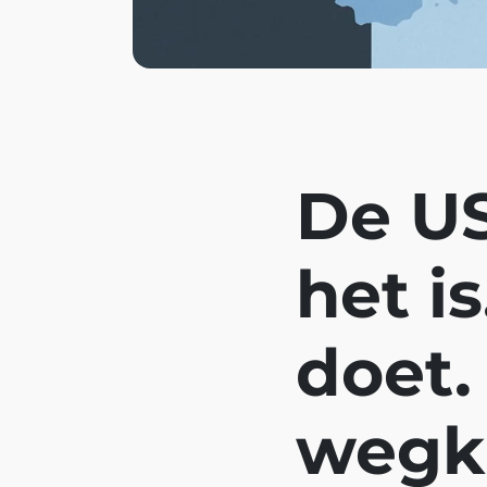
De US
het i
doet
wegki