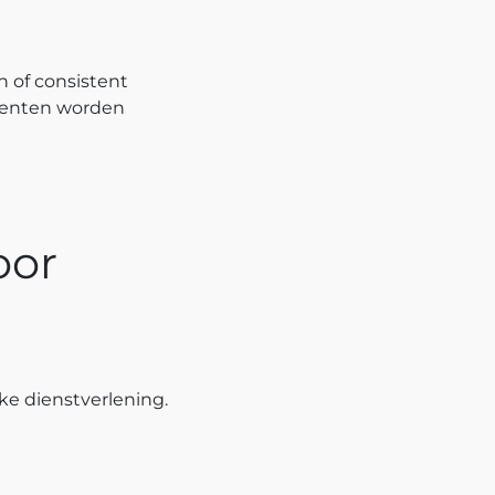
 of consistent
ccenten worden
oor
ijke dienstverlening.