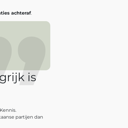
aties achteraf
.
rijk is
 Kennis.
ikaanse partijen dan