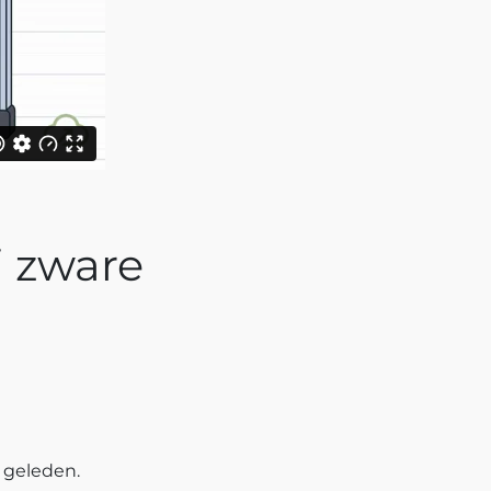
j zware
r geleden.