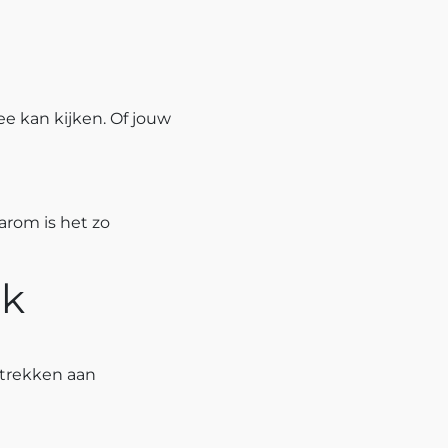
e kan kijken. Of jouw
rom is het zo
jk
strekken aan