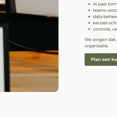
Ai past bi
teams worde
data beheer
keuzes sch
controle, v
We zorgen dat 
organisatie.
Plan een k