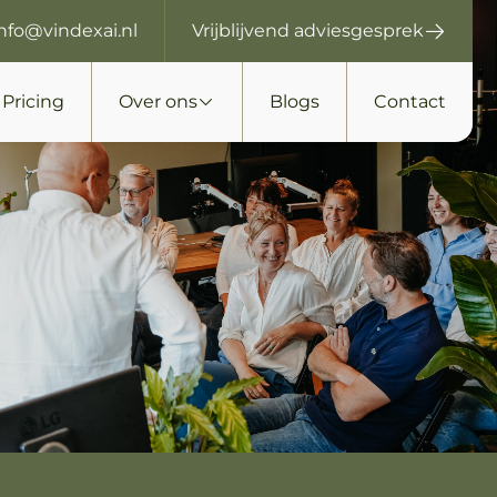
info@vindexai.nl
Vrijblijvend adviesgesprek
Pricing
Over ons
Blogs
Contact