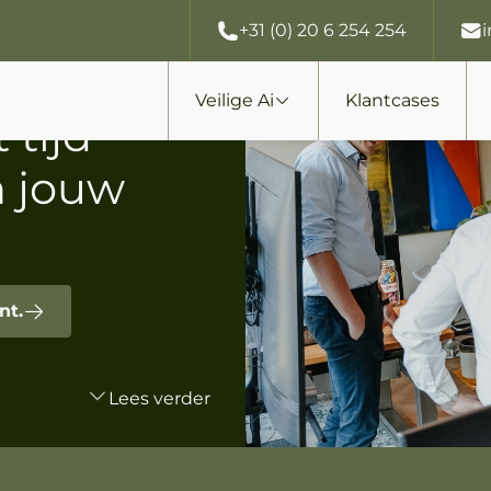
+31 (0) 20 6 254 254
Veilige Ai
Klantcases
 tijd
n jouw
nt.
Lees verder