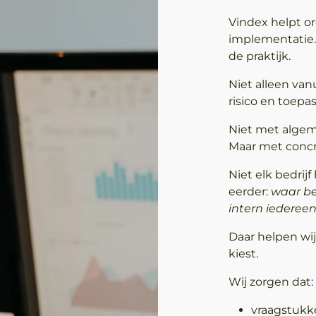
Vindex helpt o
implementatie.
de praktijk.
Niet alleen van
risico en toepa
Niet met algem
Maar met concre
Niet elk bedrij
eerder:
waar be
intern iederee
Daar helpen wij 
kiest.
Wij zorgen dat:
vraagstukk