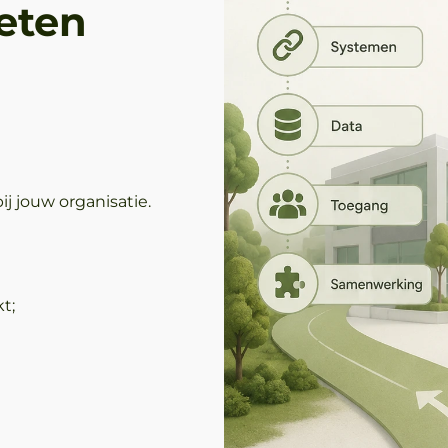
eten
j jouw organisatie.
t;