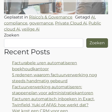
Geplaatst in
Risico’s & Governance
Getagd
AI
,
compliance
,
governance
,
Private Cloud Ai
,
Public
cloud Ai
,
veilige Ai
Zoeken
Zoeken
Recent Posts
Facturabele uren automatiseren
boekhoudkantoor
5 redenen waarom factuurverwerking nog
steeds handmatig gebeurd
Factuurverwerking automatiseren:
stappenplan voor administratiekantoren
Facturen automatisch inboeken in Exact,
Twinfield, Yuki of AFAS: hoe werkt dat?
Wat kost een CRM voor een