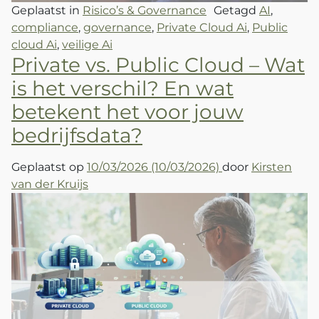
Geplaatst in
Risico’s & Governance
Getagd
AI
,
compliance
,
governance
,
Private Cloud Ai
,
Public
cloud Ai
,
veilige Ai
Private vs. Public Cloud – Wat
is het verschil? En wat
betekent het voor jouw
bedrijfsdata?
Geplaatst op
10/03/2026
(10/03/2026)
door
Kirsten
van der Kruijs