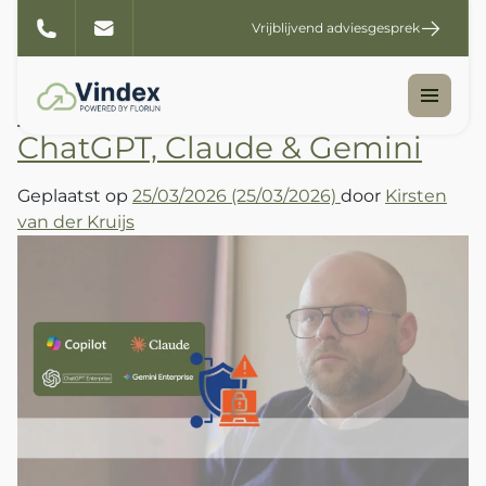
Tag:
Public cloud Ai
Vrijblijvend adviesgesprek
Waar gaat je data écht heen?
De waarheid achter Copilot,
ChatGPT, Claude & Gemini
Geplaatst op
25/03/2026
(25/03/2026)
door
Kirsten
van der Kruijs