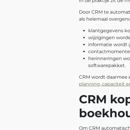
In de praktijk zit de 
Door CRM te automati
als helemaal overge
klantgegevens ko
wijzigingen worde
informatie wordt g
contactmomenten
herinneringen wor
softwarepakket.
CRM wordt daarmee ee
planning, capaciteit 
CRM kop
boekhou
Om CRM automatisch b