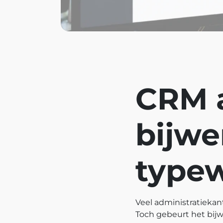
CRM 
bijwe
typew
Veel administratieka
Toch gebeurt het bij