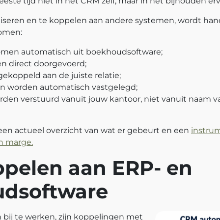
meeste tijd niet in het CRM zelf, maar in het bijhouden er
seren en te koppelen aan andere systemen, wordt ha
nomen:
men automatisch uit boekhoudsoftware;
n direct doorgevoerd;
ekoppeld aan de juiste relatie;
 worden automatisch vastgelegd;
den verstuurd vanuit jouw kantoor, niet vanuit naam v
n actueel overzicht van wat er gebeurt en een
instru
en marge.
pelen aan ERP- en
dsoftware
ij te werken, zijn koppelingen met