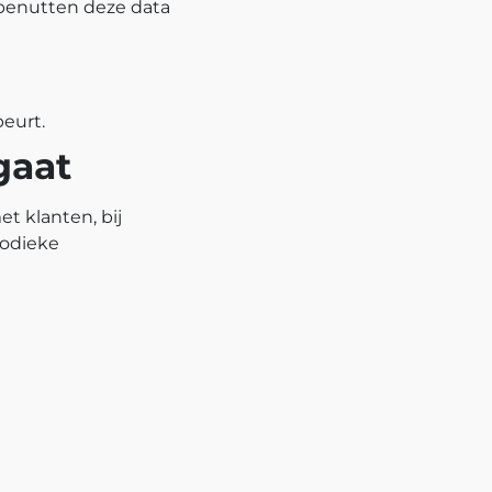
 benutten deze data
eurt.
gaat
 klanten, bij
iodieke