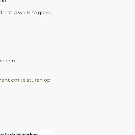
van.
ndmatig werk zo goed
an een
ment om te sturen op