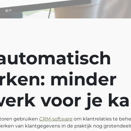
automatisch
rken: minder
erk voor je k
ntoren gebruiken
CRM‑software
om klantrelaties te behe
werken van klantgegevens in de praktijk nog grotendeel