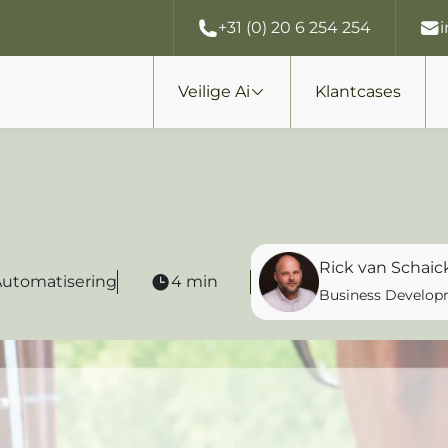
+31 (0) 20 6 254 254
Veilige Ai
Klantcases
Rick van Schaic
 Automatisering
4 min
Business Develo