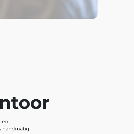
antoor
ren.
s handmatig.