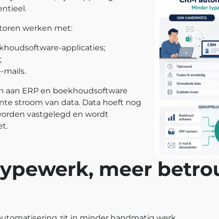
ntieel.
ntoren werken met:
khoudsoftware-applicaties;
;
mails.
n aan ERP en boekhoudsoftware
nte stroom van data. Data hoeft nog
worden vastgelegd en wordt
t.
typewerk, meer betr
automatisering zit in minder handmatig werk.