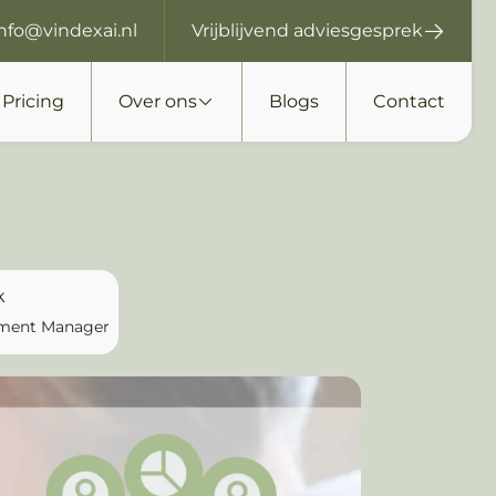
info@vindexai.nl
Vrijblijvend adviesgesprek
Pricing
Over ons
Blogs
Contact
k
pment Manager