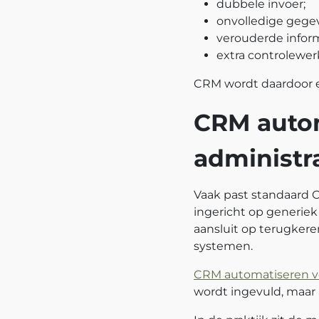
dubbele invoer;
onvolledige gege
verouderde inform
extra controlewer
CRM wordt daardoor ee
CRM autom
administr
Vaak past standaard C
ingericht op generiek
aansluit op terugker
systemen.
CRM automatiseren vo
wordt ingevuld, maar 