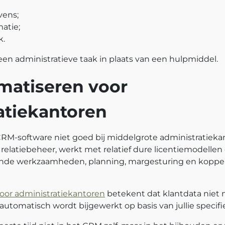
vens;
atie;
k.
n administratieve taak in plaats van een hulpmiddel.
atiseren voor
atiekantoren
RM‑software niet goed bij middelgrote administratiekan
 relatiebeheer, werkt met relatief dure licentiemodelle
ende werkzaamheden, planning, margesturing en koppe
or administratiekantoren
betekent dat klantdata niet
automatisch wordt bijgewerkt op basis van jullie specifi