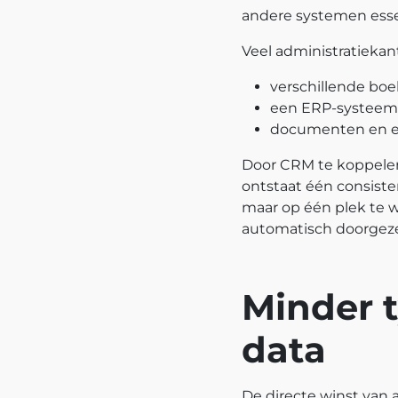
andere systemen esse
Veel administratieka
verschillende boe
een ERP‑systeem
documenten en e‑
Door CRM te koppele
ontstaat één consiste
maar op één plek te 
automatisch doorgeze
Minder 
data
De directe winst van 