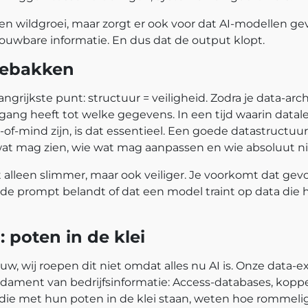
een wildgroei, maar zorgt er ook voor dat AI-modellen 
trouwbare informatie. En dus dat de output klopt.
gebakken
ngrijkste punt: structuur = veiligheid. Zodra je data-arch
egang heeft tot welke gegevens. In een tijd waarin data
of-mind zijn, is dat essentieel. Een goede datastructuur
wat mag zien, wie wat mag aanpassen en wie absoluut n
 alleen slimmer, maar ook veiliger. Je voorkomt dat gevo
de prompt belandt of dat een model traint op data die 
 poten in de klei
ieuw, wij roepen dit niet omdat alles nu AI is. Onze data-
dament van bedrijfsinformatie: Access-databases, koppe
ie met hun poten in de klei staan, weten hoe rommelig 