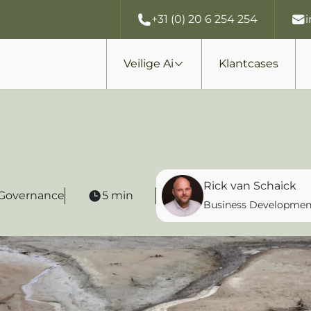
+31 (0) 20 6 254 254
Veilige Ai
Klantcases
Rick van Schaick
& Governance
5 min
Business Developmen