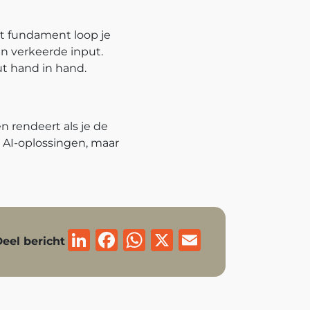
t fundament loop je
van verkeerde input.
ut hand in hand.
en rendeert als je de
e AI-oplossingen, maar
LinkedIn
Facebook
WhatsApp
X
Email
eel bericht