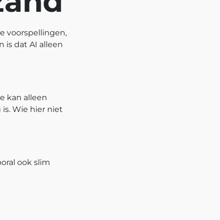
zand
re voorspellingen,
 is dat AI alleen
e kan alleen
s. Wie hier niet
oral ook slim