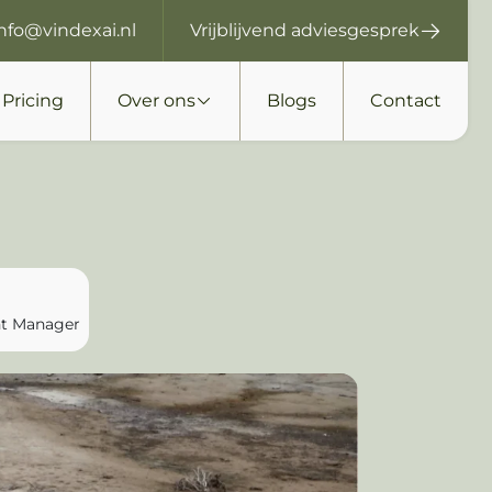
info@vindexai.nl
Vrijblijvend adviesgesprek
Pricing
Over ons
Blogs
Contact
t Manager