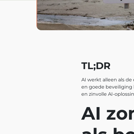
TL;DR
AI werkt alleen als d
en goede beveiliging 
en zinvolle AI-oplossi
AI zo