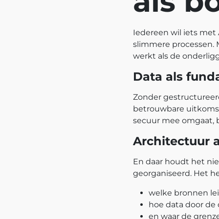
als b
Iedereen wil iets met 
slimmere processen. Ma
werkt als de onderlig
Data als fun
Zonder gestructureerd
betrouwbare uitkomste
secuur mee omgaat, b
Architectuur 
En daar houdt het niet
georganiseerd. Het hee
welke bronnen lei
hoe data door de 
en waar de grenze