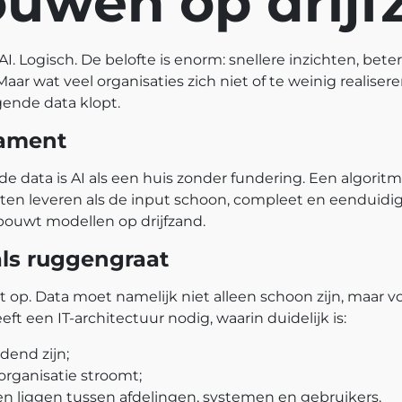
ouwen op drijf
AI. Logisch. De belofte is enorm: snellere inzichten, bete
ar wat veel organisaties zich niet of te weinig realiseren
gende data klopt.
dament
e data is AI als een huis zonder fundering. Een algoritm
n leveren als de input schoon, compleet en eenduidig i
ouwt modellen op drijfzand.
als ruggengraat
 op. Data moet namelijk niet alleen schoon zijn, maar vo
ft een IT-architectuur nodig, waarin duidelijk is:
dend zijn;
organisatie stroomt;
n liggen tussen afdelingen, systemen en gebruikers.