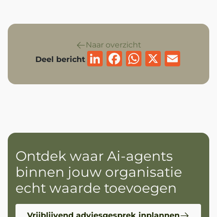
Naar overzicht
LinkedIn
Facebook
WhatsAp
X
Emai
Deel bericht
Ontdek waar Ai‑agents
binnen jouw organisatie
echt waarde toevoegen
Vrijblijvend adviesgesprek inplannen