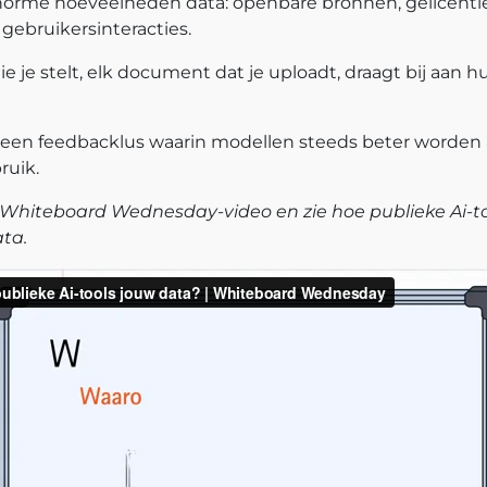
norme hoeveelheden data: openbare bronnen, gelicenti
gebruikersinteracties.
ie je stelt, elk document dat je uploadt, draagt bij aan h
 een feedbacklus waarin modellen steeds beter worde
ruik.
 Whiteboard Wednesday-video en zie hoe publieke Ai-to
ta.