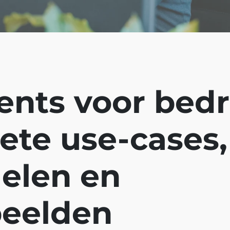
ents voor bedr
ete use-cases,
elen en
beelden