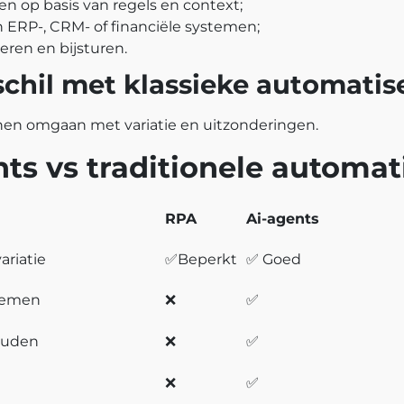
n op basis van regels en context;
n ERP-, CRM- of financiële systemen;
eren en bijsturen.
schil met klassieke automatis
nen omgaan met variatie en uitzonderingen.
ts vs traditionele automat
RPA
Ai-agents
riatie
✅
Beperkt
✅
Goed
nemen
❌
✅
ouden
❌
✅
❌
✅