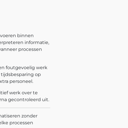
itvoeren binnen
erpreteren informatie,
 wanneer processen
en foutgevoelig werk
e tijdsbesparing op
xtra personeel.
ief werk over te
na gecontroleerd uit.
matiseren zonder
welke processen