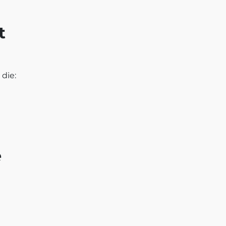
t
 die:
e