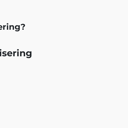
ering?
isering