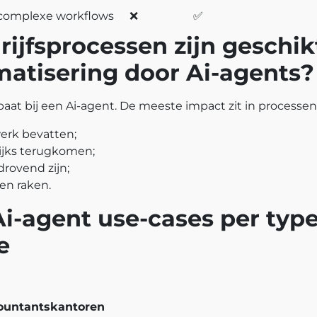
 complexe workflows
❌
✅
ijfsprocessen zijn geschik
matisering door Ai-agents?
baat bij een Ai-agent. De meeste impact zit in processen
erk bevatten;
lijks terugkomen;
drovend zijn;
n raken.
i-agent use-cases per typ
e
countantskantoren