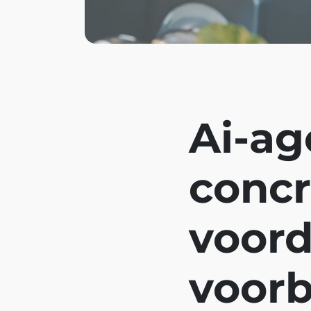
Ai-ag
concr
voord
voor