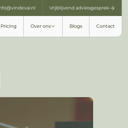
info@vindexai.nl
Vrijblijvend adviesgesprek
Pricing
Over ons
Blogs
Contact