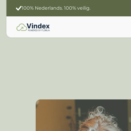
100% Nederlands. 100% veilig.
Slimmer werken
Jouw data. Jouw Ai.