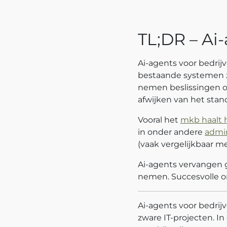
TL;DR – Ai
Ai-agents voor bedrij
bestaande systemen zo
nemen beslissingen op
afwijken van het stan
Vooral het
mkb haalt h
in onder andere
admin
(vaak vergelijkbaar m
Ai-agents vervangen 
nemen. Succesvolle or
Ai-agents voor bedri
zware IT-projecten. In