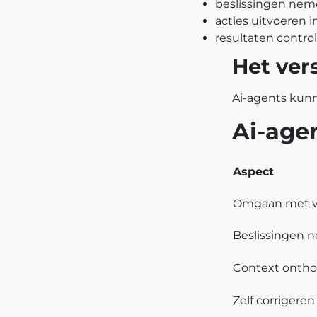
beslissingen neme
acties uitvoeren i
resultaten control
Het ver
Ai-agents kun
Ai-agen
Aspect
Omgaan met va
Beslissingen 
Context onth
Zelf corrigeren