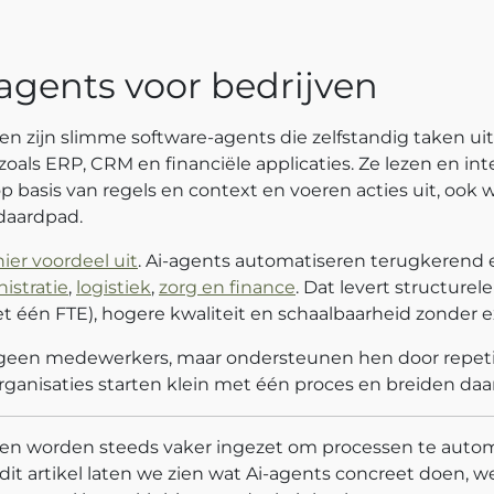
-agents voor bedrijven
ven zijn slimme software-agents die zelfstandig taken u
als ERP, CRM en financiële applicaties. Ze lezen en int
 basis van regels en context en voeren acties uit, ook
daardpad.
ier voordeel uit
. Ai-agents automatiseren terugkerend 
istratie
,
logistiek
,
zorg en finance
. Dat levert structurel
et één FTE), hogere kwaliteit en schaalbaarheid zonder e
geen medewerkers, maar ondersteunen hen door repetit
ganisaties starten klein met één proces en breiden daar
jven worden steeds vaker ingezet om processen te auto
 dit artikel laten we zien wat Ai-agents concreet doen, 