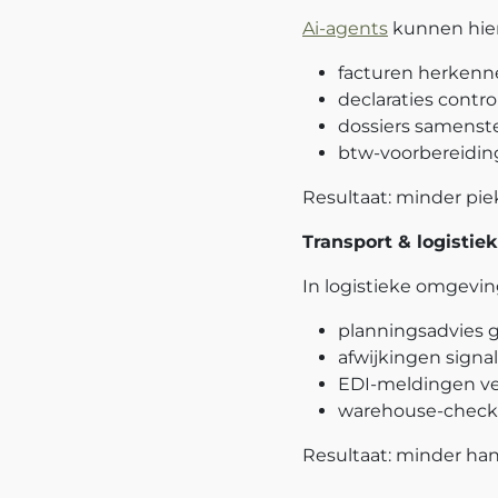
Ai-agents
kunnen hie
facturen herkenn
declaraties contr
dossiers samenst
btw-voorbereidin
Resultaat: minder piek
Transport & logistiek
In logistieke omgev
planningsadvies g
afwijkingen signal
EDI-meldingen v
warehouse-checks
Resultaat: minder han