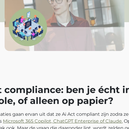
t compliance: ben je écht i
ole, of alleen op papier?
aties gaan ervan uit dat ze Ai Act compliant zijn zodra 
ls
Microsoft 365 Copilot, ChatGPT Enterprise of Claude.
Op
ak ook. Maar de vraag die daaronder ligt, wordt zelden g